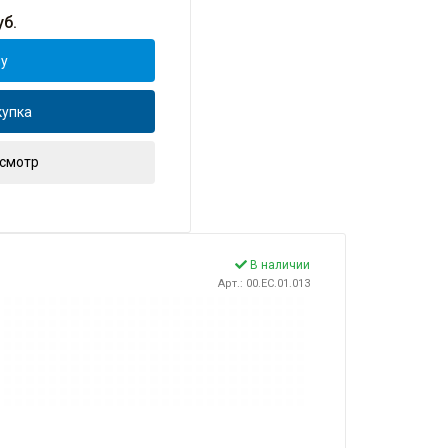
б.
ну
купка
смотр
В наличии
Арт.: 00.EC.01.013