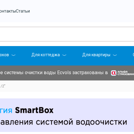
онтакты
Статьи
оков
Для коттеджа
Для квартиры
е системы очистки воды Ecvols застрахованы в
/2"