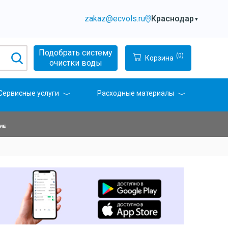
zakaz@ecvols.ru
Краснодар
▼
Подобрать систему
(0)
Корзина
очистки воды
Сервисные услуги
Расходные материалы