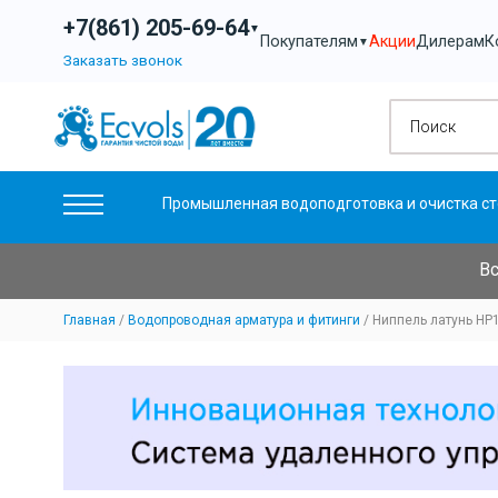
+7(861) 205-69-64
▼
Акции
Дилерам
К
Покупателям
▼
Заказать звонок
Промышленная водоподготовка и очистка ст
Вс
Главная
Водопроводная арматура и фитинги
Ниппель латунь НР1